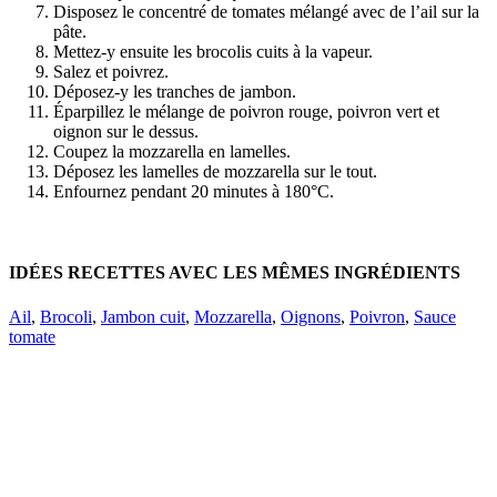
Disposez le concentré de tomates mélangé avec de l’ail sur la
pâte.
Mettez-y ensuite les brocolis cuits à la vapeur.
Salez et poivrez.
Déposez-y les tranches de jambon.
Éparpillez le mélange de poivron rouge, poivron vert et
oignon sur le dessus.
Coupez la mozzarella en lamelles.
Déposez les lamelles de mozzarella sur le tout.
Enfournez pendant 20 minutes à 180°C.
IDÉES RECETTES AVEC LES MÊMES INGRÉDIENTS
Ail
,
Brocoli
,
Jambon cuit
,
Mozzarella
,
Oignons
,
Poivron
,
Sauce
tomate