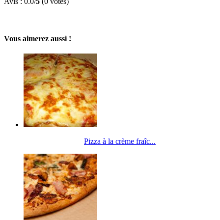
Avis :
0.0
/
5
(
0
votes)
Vous aimerez aussi !
Pizza à la crème fraîc...