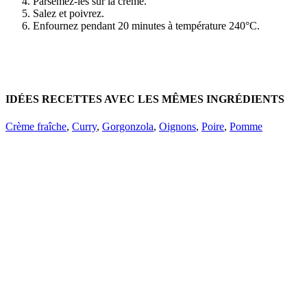
Parsemez-les sur la crème.
Salez et poivrez.
Enfournez pendant 20 minutes à température 240°C.
IDÉES RECETTES AVEC LES MÊMES INGRÉDIENTS
Crème fraîche
,
Curry
,
Gorgonzola
,
Oignons
,
Poire
,
Pomme