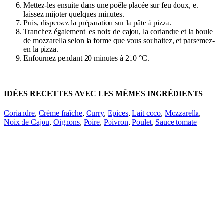
Mettez-les ensuite dans une poêle placée sur feu doux, et
laissez mijoter quelques minutes.
Puis, dispersez la préparation sur la pâte à pizza.
Tranchez également les noix de cajou, la coriandre et la boule
de mozzarella selon la forme que vous souhaitez, et parsemez-
en la pizza.
Enfournez pendant 20 minutes à 210 °C.
IDÉES RECETTES AVEC LES MÊMES INGRÉDIENTS
Coriandre
,
Crème fraîche
,
Curry
,
Epices
,
Lait coco
,
Mozzarella
,
Noix de Cajou
,
Oignons
,
Poire
,
Poivron
,
Poulet
,
Sauce tomate