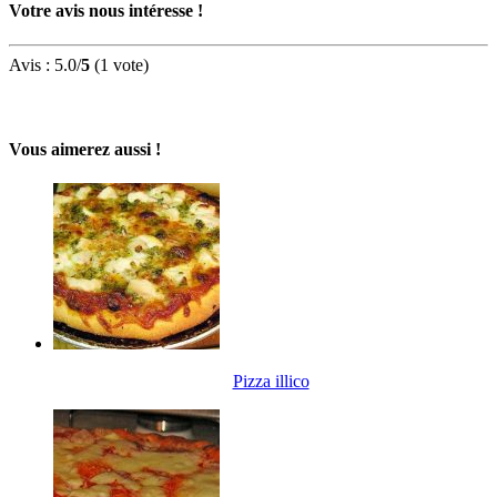
Votre avis nous intéresse !
Avis :
5.0
/
5
(
1
vote)
Vous aimerez aussi !
Pizza illico