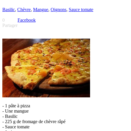
Basilic
,
Chèvre
,
Mangue
,
Oignons
,
Sauce tomate
0
Facebook
Partager
- 1 pâte à pizza
- Une mangue
- Basilic
- 225 g de fromage de chèvre râpé
- Sauce tomate