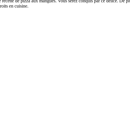
ette de pizza aux mangues. Vous serez conquis par ce délice. De plus, le
oits en cuisine.