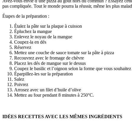
Avez-vous envie d’une pizza au goût hors du commun ? Essayez cette rec
pas compliquée. Tout le monde pourra la réussir, même les plus maladr
Étapes de la préparation :
Étalez la pâte sur la plaque à cuisson
Épluchez la mangue
Enlevez le noyau de la mangue
Coupez-la en dés
Réservez
Mettez une couche de sauce tomate sur la pâte à pizza
Recouvrez avec le fromage de chèvre
Placez les dés de mangue sur le dessus
Coupez le basilic et l’oignon selon la forme que vous souhaitez
Éparpillez-les sur la préparation
Salez
Poivrez
Arrosez avec un filet d’huile d’olive
Mettez au four pendant 8 minutes à 250°C.
IDÉES RECETTES AVEC LES MÊMES INGRÉDIENTS