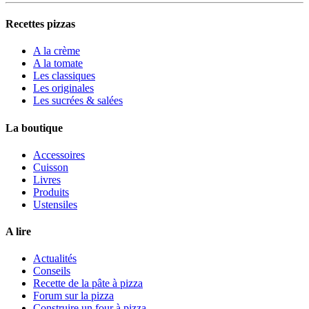
Recettes pizzas
A la crème
A la tomate
Les classiques
Les originales
Les sucrées & salées
La boutique
Accessoires
Cuisson
Livres
Produits
Ustensiles
A lire
Actualités
Conseils
Recette de la pâte à pizza
Forum sur la pizza
Construire un four à pizza